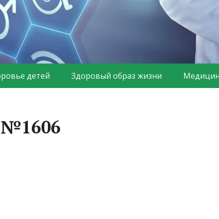
оровье детей
Здоровый образ жизни
Медицин
а №1606