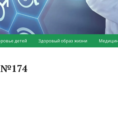
оровье детей
Здоровый образ жизни
Медицин
а №174