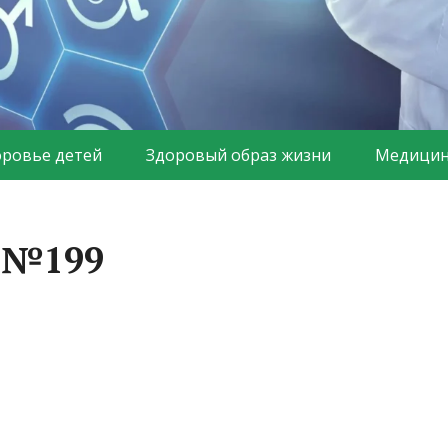
оровье детей
Здоровый образ жизни
Медицин
а №199