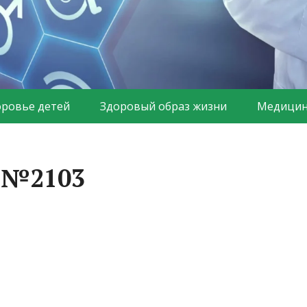
оровье детей
Здоровый образ жизни
Медицин
а №2103