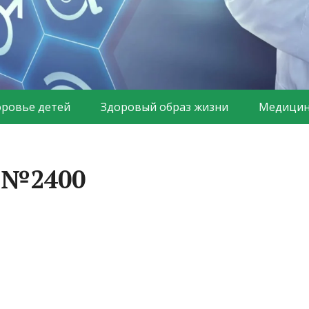
оровье детей
Здоровый образ жизни
Медицин
а №2400