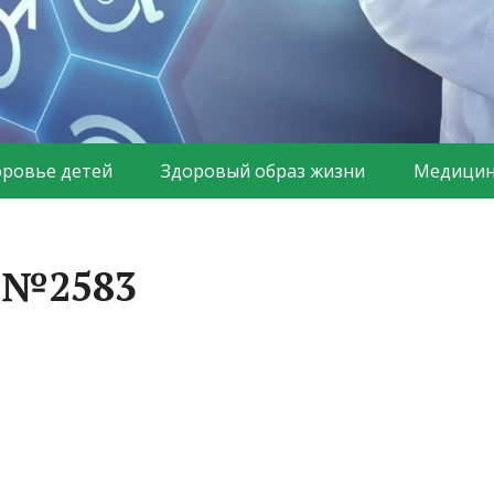
оровье детей
Здоровый образ жизни
Медицин
а №2583