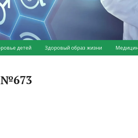
оровье детей
Здоровый образ жизни
Медицин
а №673