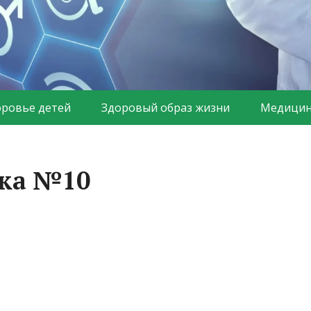
оровье детей
Здоровый образ жизни
Медицин
ека №10