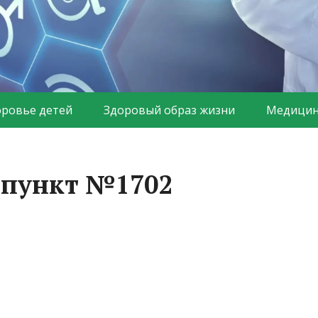
оровье детей
Здоровый образ жизни
Медицин
 пункт №1702