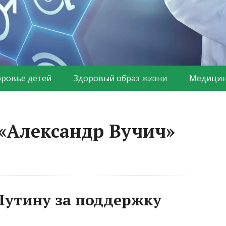
оровье детей
Здоровый образ жизни
Медицин
 «Александр Вучич»
Путину за поддержку