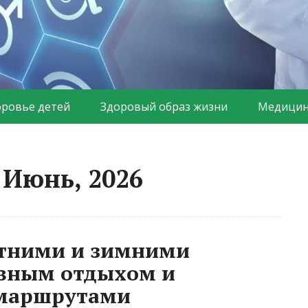
оровье детей
Здоровый образ жизни
Медицин
 Июнь, 2026
етними и зимними
вным отдыхом и
маршрутами