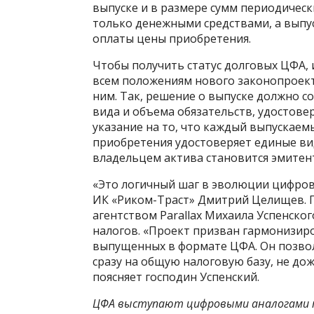
выпуске и в размере сумм периодическ
только денежными средствами, а выпу
оплаты цены приобретения.
Чтобы получить статус долговых ЦФА,
всем положениям нового законопроекта
ним. Так, решение о выпуске должно с
вида и объема обязательств, удостов
указание на то, что каждый выпускаем
приобретения удостоверяет единые вид
владельцем актива становится эмитен
«Это логичный шаг в эволюции цифро
ИК «Риком-Траст» Дмитрий Целищев. 
агентством Parallax Михаила Успенско
налогов. «Проект призван гармонизир
выпущенных в формате ЦФА. Он позвол
сразу на общую налоговую базу, не до
поясняет господин Успенский.
ЦФА выступают цифровыми аналогами 