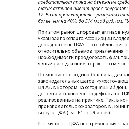
представляют права на денежные средст
таких активов имеют право операторы 
17. Во втором квартале суммарная сто
более чем на 40%, до 514 млрд руб. (см. “
При этом рынок цифровых активов нуж
указывает эксперта Ассоциации владе
день долговые ЦФА — это облигацион
относительно объемов привлечения, п
необходимости преодолевать фильтры 
явный риск для инвестора»,— отмечает
По мнению господина Локшина, для з
законодательных шагов, «ужесточающи
ЦФА», в котором на сегодняшний день
дефолта и технического дефолта по ЦФА
реализованные на практике. Так, в ко
производитель экскаваторов в Ленингр
выпуск ЦФА (см. “Ъ” от 29 июня).
К тому же по ЦФА нет требования к 