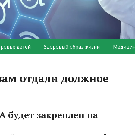
оровье детей
Здоровый образ жизни
Медицин
ам отдали должное
А будет закреплен на