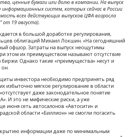
ва, ценные бумаги или долю в компании. На выпуск
информационных систем, которых сейчас в России
имость всех действующих выпусков ЦФА возросла
Ъ” от 19 августа).
дается в большой доработке регулирования,
льцев облигаций Михаил Локшин. «На сегодняшний
ный офшор. Затраты на выпуск неощутимы
ри этом их преимуществом называют отсутствие
биржи. Однако такие «преимущества» несут и
 он.
ащиты инвестора необходимо предпринять ряд
х избыточно мягкое регулирование в области
 «отсутствует даже законодательное понятие
». И это не мифические риски, а уже
нце июня сеть автосалонов «Автосити» и
адской области «Биллион» не смогли погасить
раскрытию информации даже по минимальным