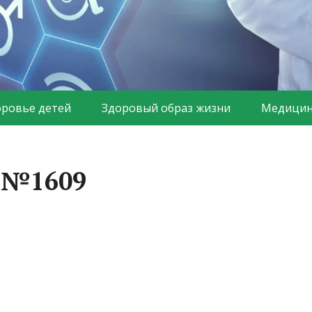
оровье детей
Здоровый образ жизни
Медицин
а №1609