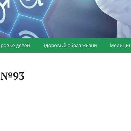
оровье детей
Здоровый образ жизни
Медицин
а №93