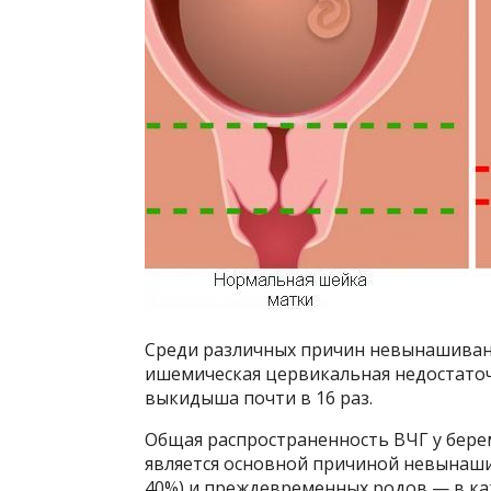
Среди различных причин невынашиван
ишемическая цервикальная недостаточн
выкидыша почти в 16 раз.
Общая распространенность ВЧГ у берем
является основной причиной невынаши
40%) и преждевременных родов — в каж