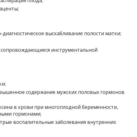
аспирация плода;
лаценты;
-диагностическое выскабливание полости матки;
, сопровождающиеся инструментальной
ки;
овышенное содержание мужских половых гормонов
сина в крови при многоплодной беременности,
ными гормонами;
стрые воспалительные заболевания внутренних