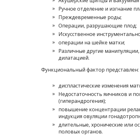
Акушерские щипцы и вакуумная 
Ручное отделение и изгнание п
Преждевременные роды;
Операции, разрушающие плод;
Искусственное инструментально
операции на шейке матки;
Различные другие манипуляции
дилатацией.
Функциональный фактор представлен:
диспластические изменения мат
Недостаточность яичников и п
(гиперандрогения);
повышение концентрации релак
индукция овуляции гонадотроп
длительные, хронические или о
половых органов.