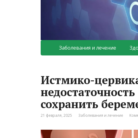
Заболевания и лечение
Зд
Истмико-цервик
недостаточность
сохранить берем
21 февраля, 2025
Заболевания и лечение
Комм