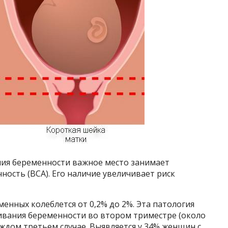
ия беременности важное место занимает
ость (ВСА). Его наличие увеличивает риск
енных колеблется от 0,2% до 2%. Эта патология
вания беременности во втором триместре (около
дом третьем случае. Выявляется у 34% женщин с