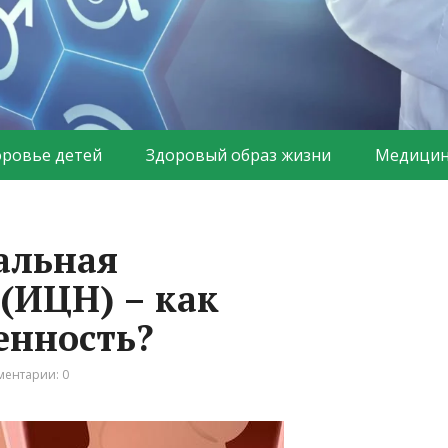
оровье детей
Здоровый образ жизни
Медицин
альная
 (ИЦН) – как
енность?
ентарии: 0