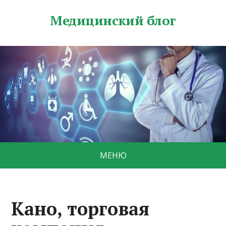
Медицинский блог
МЕНЮ
Кано, торговая