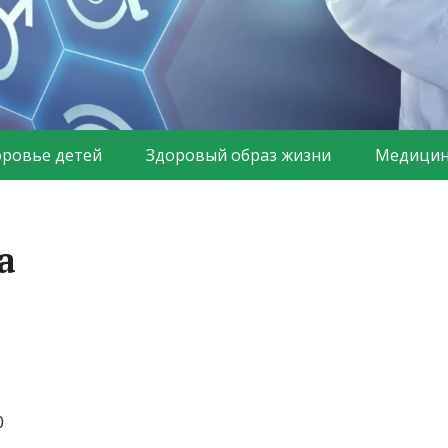
оровье детей
Здоровый образ жизни
Медицин
а
0