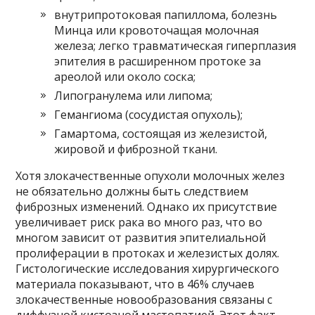
внутрипротоковая папиллома, болезнь
Минца или кровоточащая молочная
железа; легко травматическая гиперплазия
эпителия в расширенном протоке за
ареолой или около соска;
Липогранулема или липома;
Гемангиома (сосудистая опухоль);
Гамартома, состоящая из железистой,
жировой и фиброзной ткани.
Хотя злокачественные опухоли молочных желез
не обязательно должны быть следствием
фиброзных изменений. Однако их присутствие
увеличивает риск рака во много раз, что во
многом зависит от развития эпителиальной
пролиферации в протоках и железистых долях.
Гистологические исследования хирургического
материала показывают, что в 46% случаев
злокачественные новообразования связаны с
диффузной кистозной мастопатией. Этот факт