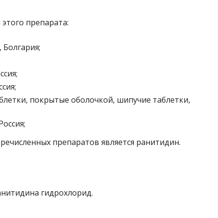
 этого препарата:
 Болгария;
ссия;
сия;
блетки, покрытые оболочкой, шипучие таблетки,
оссия;
ечисленных препаратов является ранитидин.
нитидина гидрохлорид.