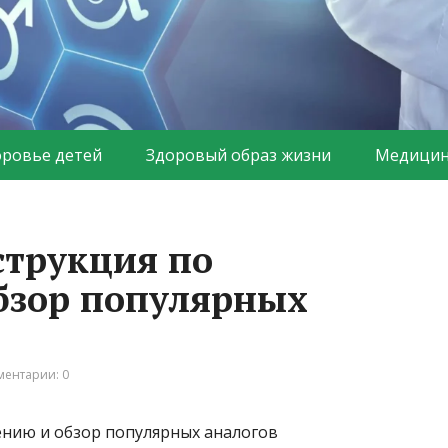
оровье детей
Здоровый образ жизни
Медицин
струкция по
бзор популярных
ентарии: 0