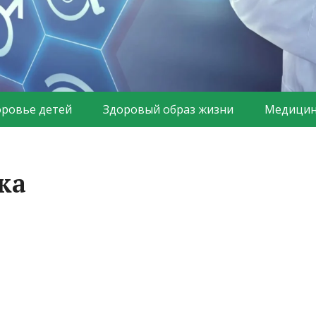
оровье детей
Здоровый образ жизни
Медицин
ка