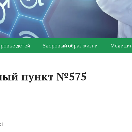
оровье детей
Здоровый образ жизни
Медицин
ный пункт №575
к1