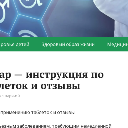
оровье детей
Здоровый образ жизни
Медицин
ар — инструкция по
леток и отзывы
ентарии: 0
ерьезным заболеванием, требующим немедленной