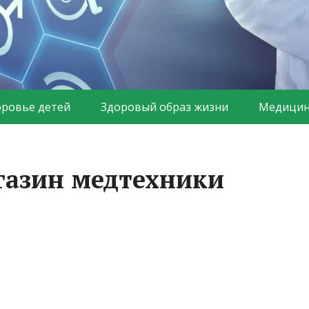
оровье детей
Здоровый образ жизни
Медицин
агазин медтехники