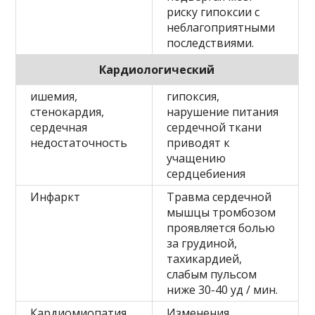
риску гипоксии с
неблагоприятными
последствиями.
Кардиологический
ишемия,
гипоксия,
стенокардия,
нарушение питания
сердечная
сердечной ткани
недостаточность
приводят к
учащению
сердцебиения
Инфаркт
Травма сердечной
мышцы тромбозом
проявляется болью
за грудиной,
тахикардией,
слабым пульсом
ниже 30-40 уд / мин.
Кардиомиопатия
Изменения