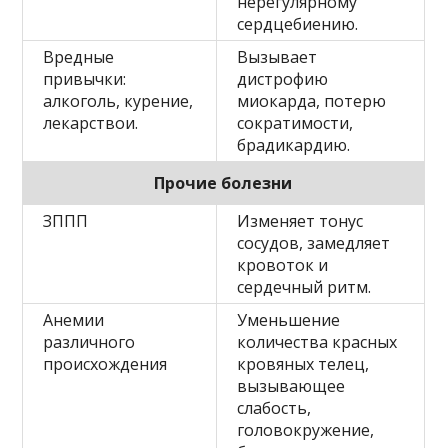
нерегулярному
сердцебиению.
Вредные
Вызывает
привычки:
дистрофию
алкоголь, курение,
миокарда, потерю
лекарствои.
сократимости,
брадикардию.
Прочие болезни
ЗППП
Изменяет тонус
сосудов, замедляет
кровоток и
сердечный ритм.
Анемии
Уменьшение
различного
количества красных
происхождения
кровяных телец,
вызывающее
слабость,
головокружение,