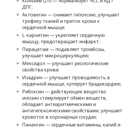
Коэнзим Q10 — нормализует ЧСС и АД /
ДПГ;
Актовегин — снимает гипоксию, улучшает
трофику тканей и приток крови к
сердечной мышце;
L-карнитин — укрепляет сердечную
мышцу, предотвращает инфаркт;
Пирацетам — подавляет тромбозы,
улучшает микроциркуляцию;
Мексидол — улучшает реологические
свойства крови;
Изадрин — улучшает проводимость в
сердечной мышце, купирует брадикардию;
Рибоксин — действующее вещество
инозин стимулирует обмен веществ,
обладает антиаритмическими и
антигипоксическими свойствами, улучшает
кровоток в коронарных сосудах;
Панангин — сердечные витамины, калий и