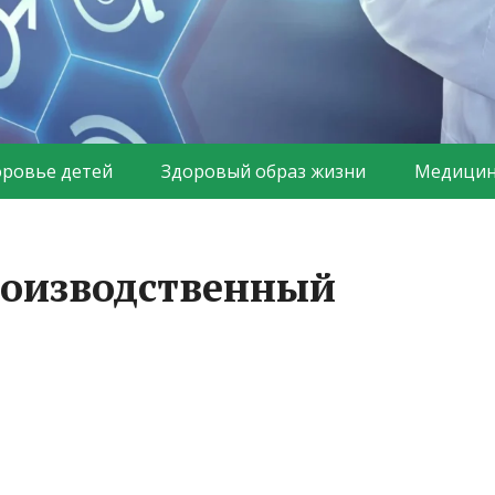
оровье детей
Здоровый образ жизни
Медицин
роизводственный