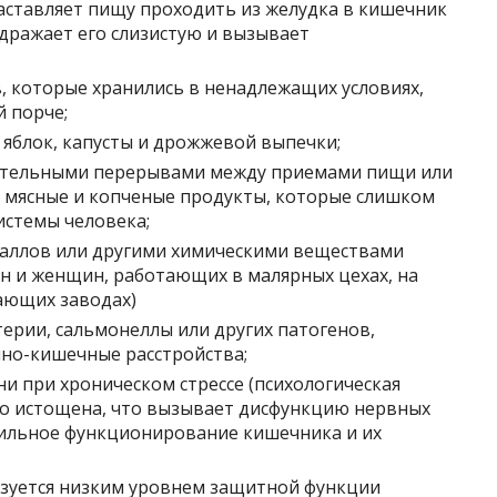
аставляет пищу проходить из желудка в кишечник
здражает его слизистую и вызывает
, которые хранились в ненадлежащих условиях,
 порче;
 яблок, капусты и дрожжевой выпечки;
лительными перерывами между приемами пищи или
 мясные и копченые продукты, которые слишком
стемы человека;
таллов или другими химическими веществами
ин и женщин, работающих в малярных цехах, на
ающих заводах)
ерии, сальмонеллы или других патогенов,
но-кишечные расстройства;
и при хроническом стрессе (психологическая
ко истощена, что вызывает дисфункцию нервных
бильное функционирование кишечника и их
изуется низким уровнем защитной функции