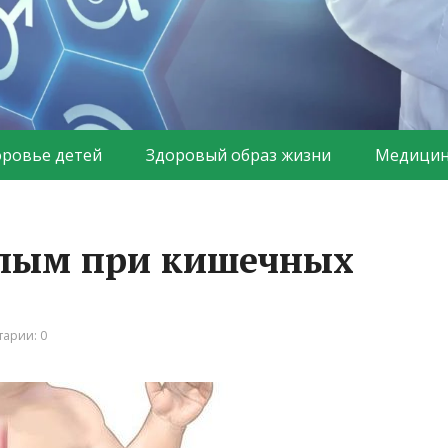
оровье детей
Здоровый образ жизни
Медицин
слым при кишечных
арии: 0