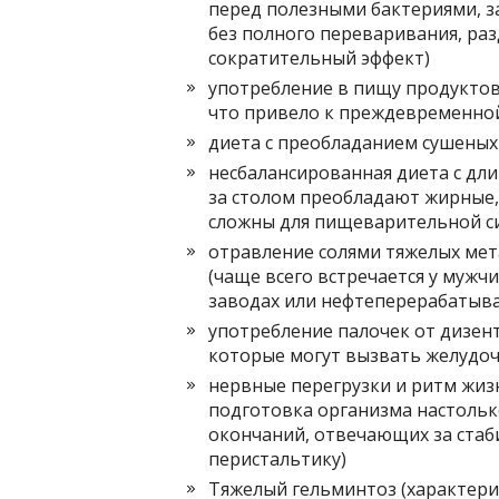
перед полезными бактериями, з
без полного переваривания, ра
сократительный эффект)
употребление в пищу продуктов
что привело к преждевременной
диета с преобладанием сушеных
несбалансированная диета с д
за столом преобладают жирные,
сложны для пищеварительной си
отравление солями тяжелых ме
(чаще всего встречается у мужч
заводах или нефтеперерабатыв
употребление палочек от дизент
которые могут вызвать желудоч
нервные перегрузки и ритм жизн
подготовка организма настоль
окончаний, отвечающих за ста
перистальтику)
Тяжелый гельминтоз (характер