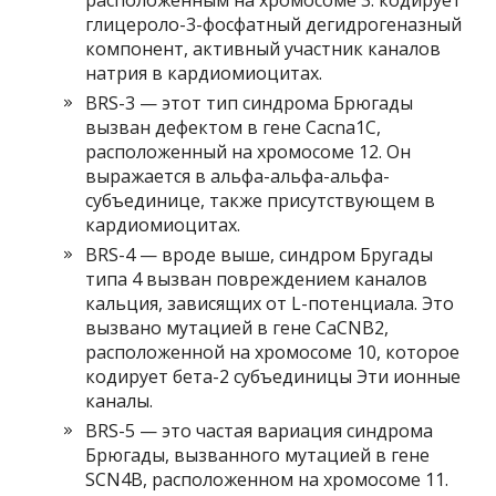
расположенным на хромосоме 3. кодирует
глицероло-3-фосфатный дегидрогеназный
компонент, активный участник каналов
натрия в кардиомиоцитах.
BRS-3 — этот тип синдрома Брюгады
вызван дефектом в гене Cacna1C,
расположенный на хромосоме 12. Он
выражается в альфа-альфа-альфа-
субъединице, также присутствующем в
кардиомиоцитах.
BRS-4 — вроде выше, синдром Бругады
типа 4 вызван повреждением каналов
кальция, зависящих от L-потенциала. Это
вызвано мутацией в гене CaCNB2,
расположенной на хромосоме 10, которое
кодирует бета-2 субъединицы Эти ионные
каналы.
BRS-5 — это частая вариация синдрома
Брюгады, вызванного мутацией в гене
SCN4B, расположенном на хромосоме 11.