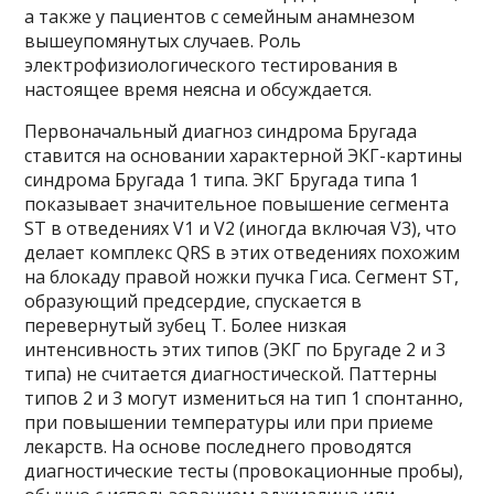
а также у пациентов с семейным анамнезом
вышеупомянутых случаев. Роль
электрофизиологического тестирования в
настоящее время неясна и обсуждается.
Первоначальный диагноз синдрома Бругада
ставится на основании характерной ЭКГ-картины
синдрома Бругада 1 типа. ЭКГ Бругада типа 1
показывает значительное повышение сегмента
ST в отведениях V1 и V2 (иногда включая V3), что
делает комплекс QRS в этих отведениях похожим
на блокаду правой ножки пучка Гиса. Сегмент ST,
образующий предсердие, спускается в
перевернутый зубец T. Более низкая
интенсивность этих типов (ЭКГ по Бругаде 2 и 3
типа) не считается диагностической. Паттерны
типов 2 и 3 могут измениться на тип 1 спонтанно,
при повышении температуры или при приеме
лекарств. На основе последнего проводятся
диагностические тесты (провокационные пробы),