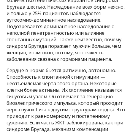
количество генетических вариантов синдрома
Бругада шестью. Наследование всех форм неясно,
и только у 25% пациентов наблюдается
аутосомно-доминантное наследование.
Подозревается доминантное наследование с
неполной пенетрантностью или влияние
спонтанных мутаций. Также неизвестно, почему
синдром Бругада поражает мужчин больше, чем
женщин, возможно, потому, что тяжесть
заболевания связана с гормонами пациента.
Сердце в норме бьется ритмично, автономно.
Способность к спонтанной стимуляции —
неотъемлемая черта этого органа. Некоторые
клетки более активны. Их скопление называется
синусовым узлом. Он отвечает за генерацию
биоэлектрического импульса, который проходит
через пучок Гиса к другим структурам сердца. Это
приводит к равномерному и постепенному
сужению. Если часть ЖКТ заблокирована, как при
синдроме Бругада, механизм компенсации