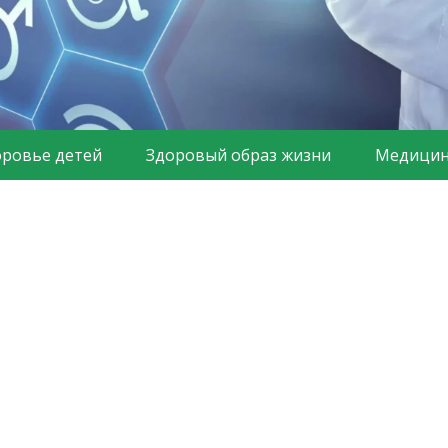
оровье детей
Здоровый образ жизни
Медицин