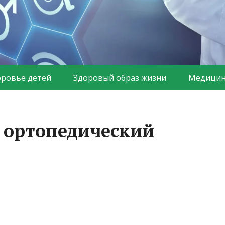
оровье детей
Здоровый образ жизни
Медицин
 ортопедический