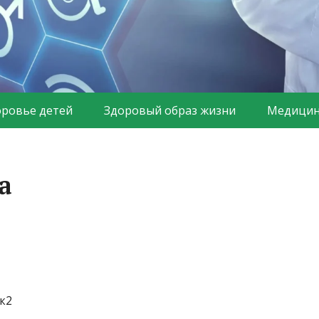
оровье детей
Здоровый образ жизни
Медицин
а
к2