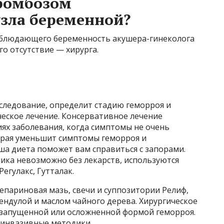
тромбозом
зла беременной?
наблюдающего беременность акушера-гинеколога
го отсутствие — хирурга.
ледование, определит стадию геморроя и
ческое лечение. Консервативное лечение
ях заболевания, когда симптомы не очень
торая уменьшит симптомы геморроя и
ша диета поможет вам справиться с запорами.
ка невозможно без лекарств, используются
егулакс, Гутталак.
гепариновая мазь, свечи и суппозитории Релиф,
лендулой и маслом чайного дерева. Хирургическое
 запущенной или осложненной формой геморроя.
оинвазивные методики.