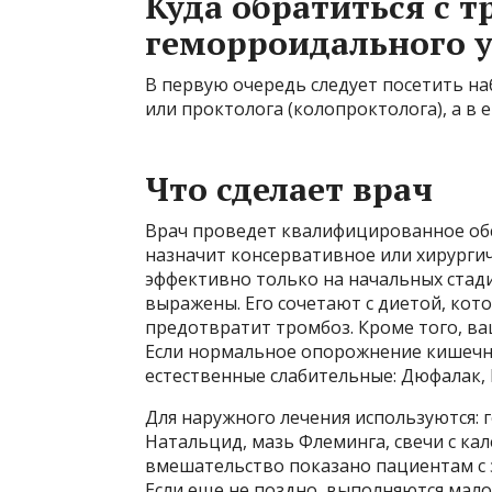
Куда обратиться с 
геморроидального у
В первую очередь следует посетить 
или проктолога (колопроктолога), а в е
Что сделает врач
Врач проведет квалифицированное обс
назначит консервативное или хирурги
эффективно только на начальных стади
выражены. Его сочетают с диетой, ко
предотвратит тромбоз. Кроме того, ва
Если нормальное опорожнение кишечни
естественные слабительные: Дюфалак, Р
Для наружного лечения используются: 
Натальцид, мазь Флеминга, свечи с ка
вмешательство показано пациентам с
Если еще не поздно, выполняются мал