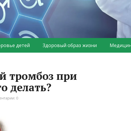
оровье детей
Здоровый образ жизни
Медицин
й тромбоз при
о делать?
нтарии: 0