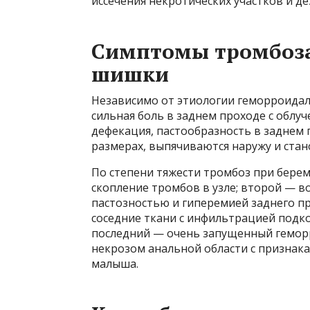
иссечения некротических участков и д
Симптомы тромбоза
шишки
Независимо от этиологии геморроидал
сильная боль в заднем проходе с облу
дефекация, пастообразность в заднем 
размерах, выпячиваются наружу и стан
По степени тяжести тромбоз при берем
скопление тромбов в узле; второй — в
пастозностью и гиперемией заднего пр
соседние ткани с инфильтрацией подк
последний — очень запущенный гемор
некрозом анальной области с признака
малыша.