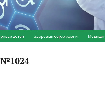
оровье детей
Здоровый образ жизни
Медицин
а №1024