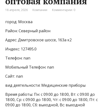
оптовая компания
18 апреля, 2026
Компании
Комментарии: 0
город: Москва
Район: Северный район
Адрес: Дмитровское шоссе, 163а к2
Индекс: 127495.0
Телефон: nan
Мобильный Телефон: nan
Сайт: nan
вид деятельности: Медицинские приборы
Время работы: Пн: с 09:00 до 18:00, Вт: с 09:00 до
18:00, Ср: с 09:00 до 18:00, Чт: с 09:00 до 18:00, Пт: с
09:00 до 18:00, Сб: выходной, Вс: выходной