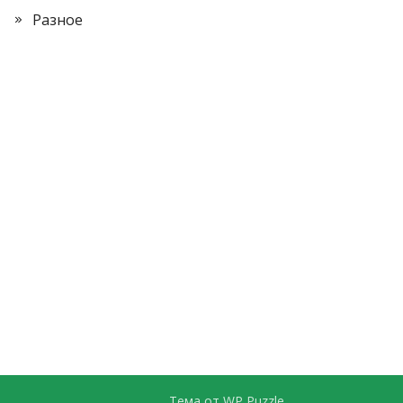
Разное
Тема от
WP Puzzle