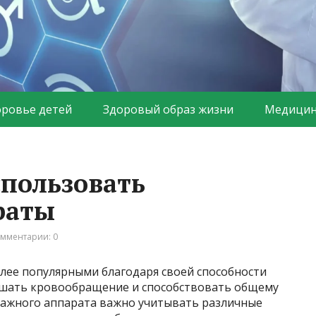
оровье детей
Здоровый образ жизни
Медицин
спользовать
раты
мментарии: 0
олее популярными благодаря своей способности
чшать кровообращение и способствовать общему
сажного аппарата важно учитывать различные