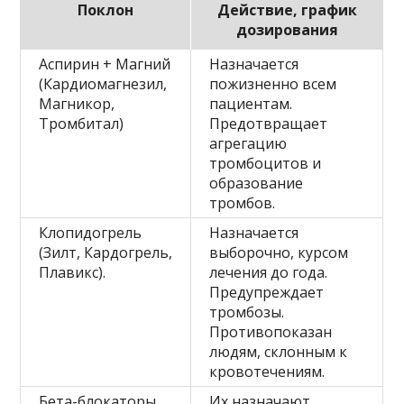
Поклон
Действие, график
дозирования
Аспирин + Магний
Назначается
(Кардиомагнезил,
пожизненно всем
Магникор,
пациентам.
Тромбитал)
Предотвращает
агрегацию
тромбоцитов и
образование
тромбов.
Клопидогрель
Назначается
(Зилт, Кардогрель,
выборочно, курсом
Плавикс).
лечения до года.
Предупреждает
тромбозы.
Противопоказан
людям, склонным к
кровотечениям.
Бета-блокаторы
Их назначают