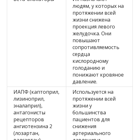
людям, у которых на
протяжении всей
жизни снижена
проекция левого
желудочка. Они
повышают
сопротивляемость
сердца
кислородному
голоданию и
понижают кровяное
давление.
ИАПФ (каптоприл,
Используется на
лизиноприл,
протяжении всей
эналаприл),
жизни у
антагонисты
большинства
рецепторов
пациентов для
ангиотензина 2
снижения
(лозартан,
артериального
валсартан)
давления и