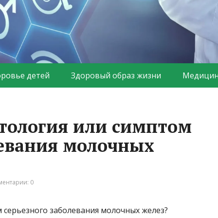
оровье детей
Здоровый образ жизни
Медицин
тология или симптом
левания молочных
ентарии: 0