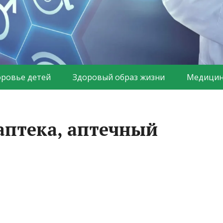
оровье детей
Здоровый образ жизни
Медицин
аптека, аптечный