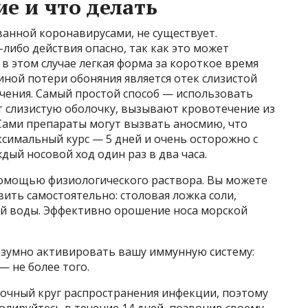
е и что делать
анной коронавирусами, не существует.
ибо действия опасно, так как это может
 в этом случае легкая форма за короткое время
иной потери обоняния является отек слизистой
ечения. Самый простой способ — использовать
т слизистую оболочку, вызывают кровотечение из
Сами препараты могут вызвать аносмию, что
ксимальный курс — 5 дней и очень осторожно с
дый носовой ход один раз в два часа.
помощью физиологического раствора. Вы можете
вить самостоятельно: столовая ложка соли,
ой воды. Эффективно орошение носа морской
Разумно активировать вашу иммунную систему:
— не более того.
рочный круг распространения инфекции, поэтому
олируйтесь в течение 14 дней, позвонив своему