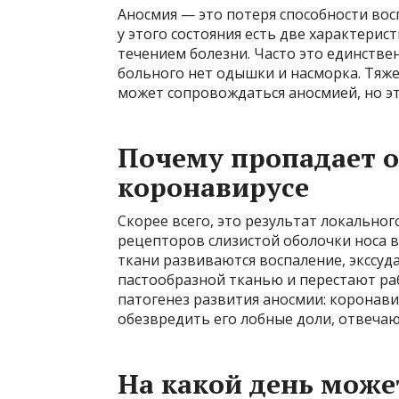
Аносмия — это потеря способности во
у этого состояния есть две характерис
течением болезни. Часто это единств
больного нет одышки и насморка. Тяж
может сопровождаться аносмией, но эт
Почему пропадает 
коронавирусе
Скорее всего, это результат локально
рецепторов слизистой оболочки носа в
ткани развиваются воспаление, экссуд
пастообразной тканью и перестают ра
патогенез развития аносмии: коронави
обезвредить его лобные доли, отвечаю
На какой день може