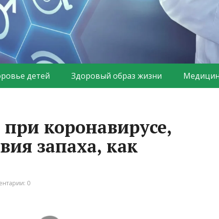
оровье детей
Здоровый образ жизни
Медицин
 при коронавирусе,
вия запаха, как
нтарии: 0