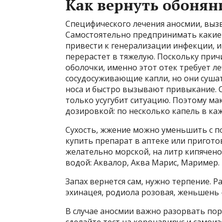
Как вернуть обоняни
Специфического лечения аносмии, вызв
Самостоятельно предпринимать какие-л
привести к генерализации инфекции, и
перерастет в тяжелую. Поскольку прич
оболочки, именно этот отек требует л
сосудосуживающие капли, но они суша
носа и быстро вызывают привыкание. 
только усугубит ситуацию. Поэтому ма
дозировкой: по несколько капель в каж
Сухость, жжение можно уменьшить с 
купить препарат в аптеке или пригото
желательно морской, на литр кипячен
водой: Аквалор, Аква Марис, Маример.
Запах вернется сам, нужно терпение. 
эхинацея, родиола розовая, женьшень 
В случае аносмии важно разорвать по
сделайте тест на коронавирус и самоиз