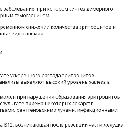
е заболевание, при котором синтез димерного
ерным гемоглобином.
временном снижении количества эритроцитов и
чные виды анемии:
тате ускоренного распада эритроцитов
 анализы выявляют высокий уровень железа в
озможен при нарушении образования эритроцитов
результате приема некоторых лекарств,
твами, рентгеновскими лучами, инфекционными
а B12, возникающая после резекции части желудка