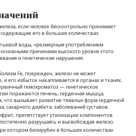
начений
 железа, если человек бесконтрольно принимает
 содержащие его в больших количествах.
итьевой воды, чрезмерным употреблением
 основными причинами высокого уровня этого
евания и генетические нарушения.
болизм Fe, поврежден, железо не может
 и его избыток накапливается в органах и тканях.
первичный гемохроматоз — генетическое
гии поражаются печень, сердечная мышца,
а, что вызывает развитие тяжелых форм сердечной
а, сахарного диабета, заболеваний суставов.
ефрит, препятствует утилизации компонентов
 постепенно разрушаясь и высвобождая железо.
при котором билирубин в больших количествах