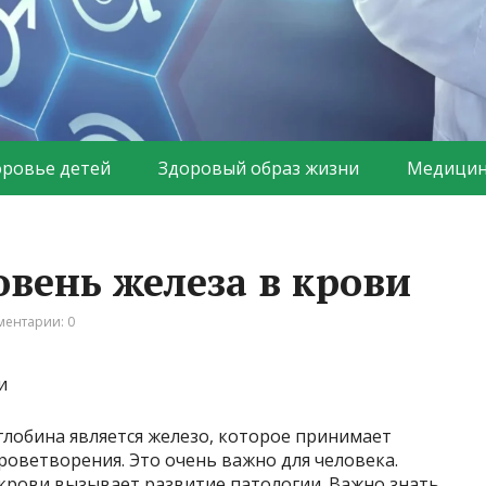
оровье детей
Здоровый образ жизни
Медицин
ень железа в крови
ентарии: 0
лобина является железо, которое принимает
роветворения. Это очень важно для человека.
крови вызывает развитие патологии. Важно знать,