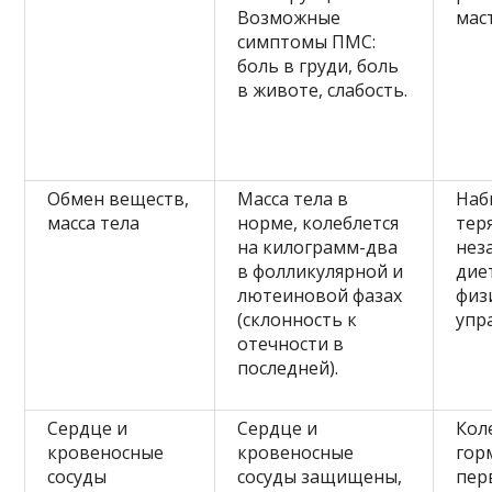
Возможные
мас
симптомы ПМС:
боль в груди, боль
в животе, слабость.
Обмен веществ,
Масса тела в
Наб
масса тела
норме, колеблется
тер
на килограмм-два
нез
в фолликулярной и
дие
лютеиновой фазах
физ
(склонность к
упр
отечности в
последней).
Сердце и
Сердце и
Кол
кровеносные
кровеносные
гор
сосуды
сосуды защищены,
пер