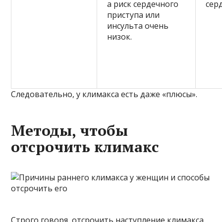
а риск сердечного
сер
приступа или
инсульта очень
низок.
Следовательно, у климакса есть даже «плюсы».
Методы, чтобы
отсрочить климакс
Строго говоря, отсрочить наступление климакса