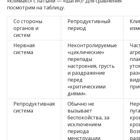
«климакс» с латыни — «шаги»)? Для сравнения
посмотрим на таблицу.
Со стороны
Репродуктивный
Кли
органов и
период
изм
систем
Нервная
Неконтролируемые
Час
система
«циклические»
агре
перепады
пла
настроения, грусть
уто
и раздражение
раз
перед
вид
«критическими
при
днями».
Репродуктивная
Обычно не
Нер
система
вызывает
пуг
беспокойства, за
кро
исключением
кро
периода
Воз
менструации.
раз