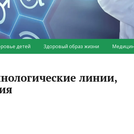
оровье детей
Здоровый образ жизни
Медицин
нологические линии,
ия