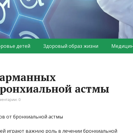
оровье детей
Здоровый образ жизни
Медицин
карманных
бронхиальной астмы
ентарии: 0
ей играют важную роль в лечении бронхиальной