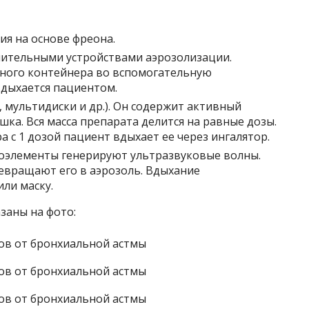
я на основе фреона.
нительными устройствами аэрозолизации.
чного контейнера во вспомогательную
вдыхается пациентом.
 мультидиски и др.). Он содержит активный
ка. Вся масса препарата делится на равные дозы.
 с 1 дозой пациент вдыхает ее через ингалятор.
оэлементы генерируют ультразвуковые волны.
евращают его в аэрозоль. Вдыхание
ли маску.
заны на фото: