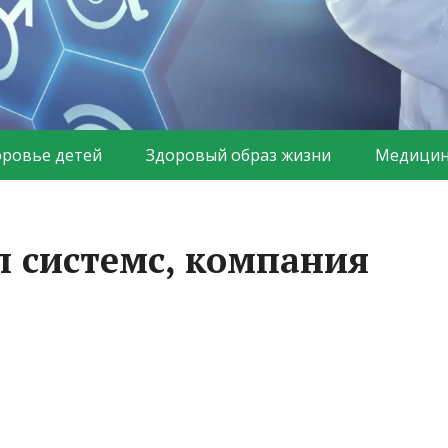
оровье детей
Здоровый образ жизни
Медицин
 системс, компания