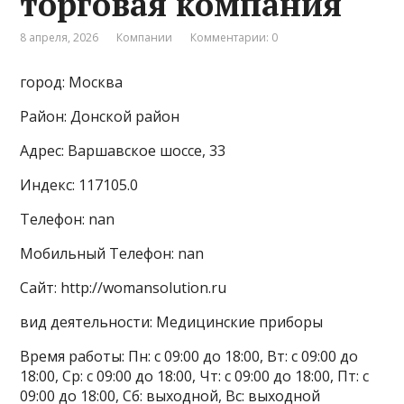
торговая компания
8 апреля, 2026
Компании
Комментарии: 0
город: Москва
Район: Донской район
Адрес: Варшавское шоссе, 33
Индекс: 117105.0
Телефон: nan
Мобильный Телефон: nan
Сайт: http://womansolution.ru
вид деятельности: Медицинские приборы
Время работы: Пн: с 09:00 до 18:00, Вт: с 09:00 до
18:00, Ср: с 09:00 до 18:00, Чт: с 09:00 до 18:00, Пт: с
09:00 до 18:00, Сб: выходной, Вс: выходной