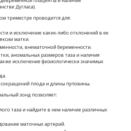
ждевременной плаценты и наличия
нстве Дугласа).
ом триместре проводится для:
ти и исключение каких-либо отклонений в ее
ексии матки.
менности, внематочной беременности.
тки, аномальных размеров таза и наличия
также исключение физиологически значимых
да.
 сокращений плода и длины пуповины.
нальный зонд позволяет:
ого таза и найдите в нем наличие различных
дование маточных артерий.