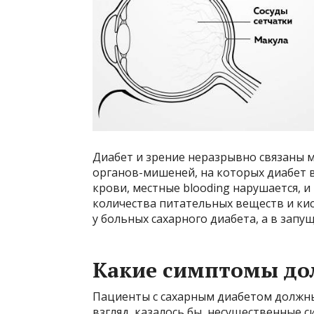
Диабет и зрение неразрывно связаны м
органов-мишеней, на которых диабет в
крови, местные blooding нарушается, и
количества питательных веществ и ки
у больных сахарного диабета, а в запу
Какие симптомы до
Пациенты с сахарным диабетом должны
взгляд, казалось бы, несущественные 