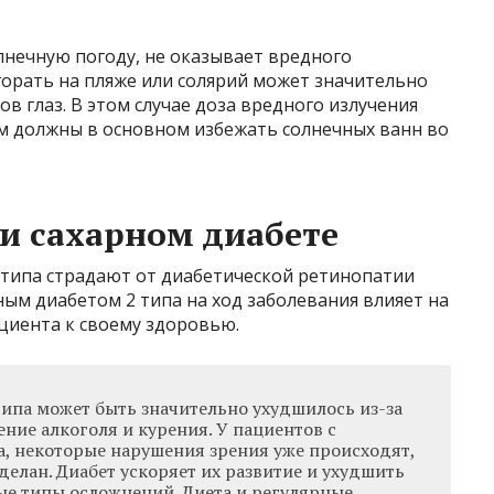
олнечную погоду, не оказывает вредного
агорать на пляже или солярий может значительно
в глаз. В этом случае доза вредного излучения
ом должны в основном избежать солнечных ванн во
ри сахарном диабете
 типа страдают от диабетической ретинопатии
ным диабетом 2 типа на ход заболевания влияет на
циента к своему здоровью.
типа может быть значительно ухудшилось из-за
ение алкоголя и курения. У пациентов с
а, некоторые нарушения зрения уже происходят,
делан. Диабет ускоряет их развитие и ухудшить
ые типы осложнений. Диета и регулярные